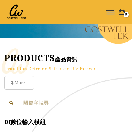
0
PRODUCTS
產品資訊
Install Gas Detector, Safe Your Life Forever.
More ..
DI數位輸入模組