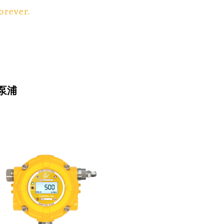
orever.
泵浦