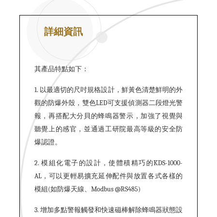
詳細資訊
其產品特點如下：
1. 以最適切的尺吋規格設計，鮮黃色清楚鮮明的外
觀的防爆外殼，雙色LED可支援偵測器二段燈光警
報，再搭配大分貝的蜂鳴器警示，加強了視覺與
聽覺上的感官，並通過工研院最高等級的安全防
爆認證。
2. 模組化電子的設計，使體積
精巧
的KDS-1000-
AL，可以更輕易擴充延伸配件與放置各式各樣的
模組(如防爆天線、Modbus @RS485)
3. 增加多點警報觸發和快速磁棒解除蜂鳴器狀態設