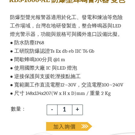
防爆型聲光報警器適用於化工、發電和煉油等危險
工作場域，台灣在地研發製造，整合蜂鳴器與LED
燈光警示器，功能與規格可與國外進口設備比擬。
● 防水防塵IP68
● 工研院防爆認證Ts Ex db eb IIC T6 Gb
● 間歇蜂鳴100分貝 @1 m
● 使用國際大廠 IC 與LED 燈泡
● 逆接保護與支援乾溼接點施工
● 寬範圍工作直流電壓12~30V，交流電壓100~240V
● 尺寸 148x134x207(W x H x D)mm / 重量 2 Kg
數量：
-
+