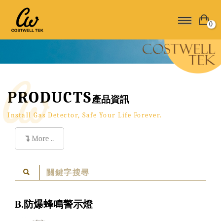
0
PRODUCTS
產品資訊
Install Gas Detector, Safe Your Life Forever.
More ..
B.防爆蜂鳴警示燈